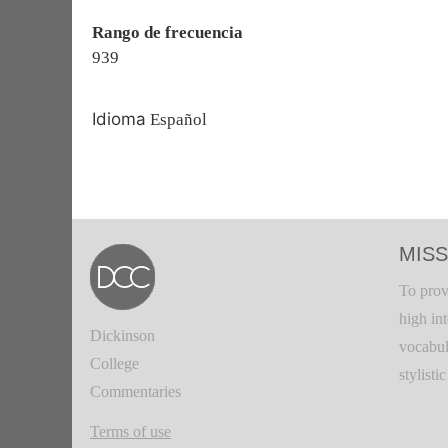
Rango de frecuencia
939
Idioma
Español
MISS
To prov
high in
Dickinson
vocabul
College
stylisti
Commentaries
Terms of use