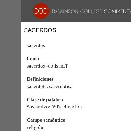
SACERDOS
sacerdos
Lema
sacerdōs -dōtis m./f.
Definiciones
sacerdote, sacerdotisa
Clase de palabra
Sustantivo: 3ª Declinación
Campo semántico
religión