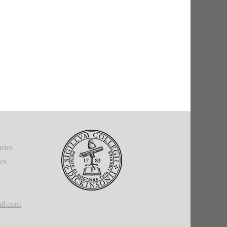
ries
ies
il.com