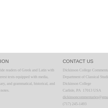
ION
CONTACT US
ide readers of Greek and Latin with
Dickinson College Commenta
terest texts equipped with media,
Department of Classical Stud
ary, and grammatical, historical, and
Dickinson College
c notes.
Carlisle, PA 17013 USA
dickinsoncommentaries@gma
(717) 245-1493