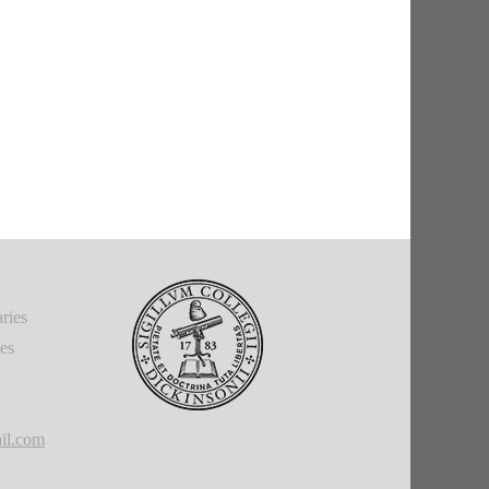
ries
ies
il.com