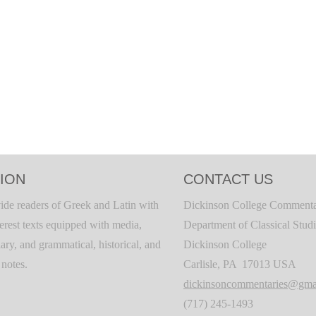
ION
CONTACT US
ide readers of Greek and Latin with
Dickinson College Commenta
terest texts equipped with media,
Department of Classical Stud
ary, and grammatical, historical, and
Dickinson College
c notes.
Carlisle, PA 17013 USA
dickinsoncommentaries@gma
(717) 245-1493