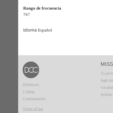
Rango de frecuencia
767
Idioma
Español
MISS
To prov
high in
Dickinson
vocabul
College
stylisti
Commentaries
Terms of use