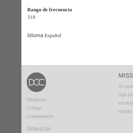
Rango de frecuencia
318
Idioma
Español
MISS
To prov
high in
Dickinson
vocabul
College
stylisti
Commentaries
Terms of use