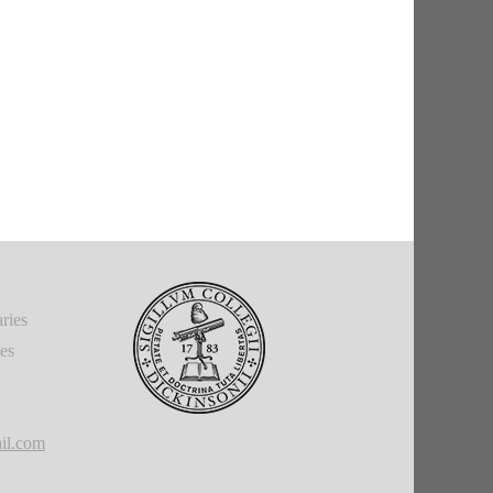
ries
ies
il.com