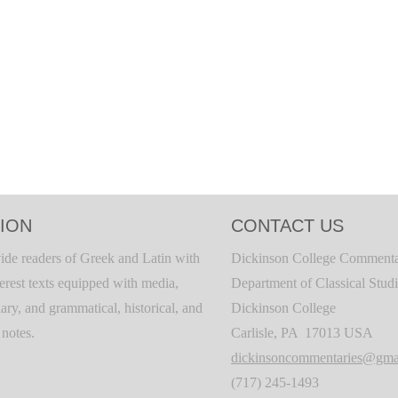
ION
CONTACT US
ide readers of Greek and Latin with
Dickinson College Commenta
terest texts equipped with media,
Department of Classical Stud
ary, and grammatical, historical, and
Dickinson College
c notes.
Carlisle, PA 17013 USA
dickinsoncommentaries@gma
(717) 245-1493