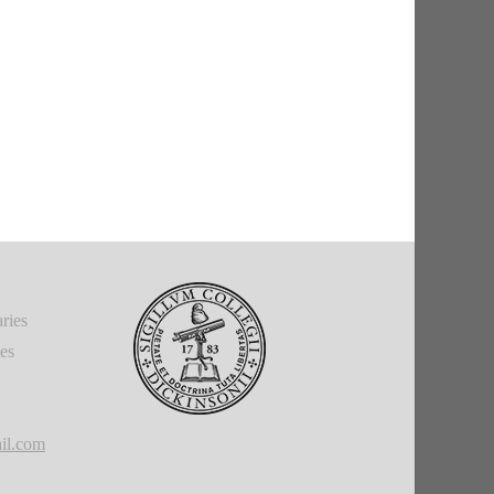
ries
ies
il.com