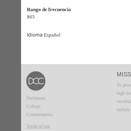
Rango de frecuencia
865
Idioma
Español
MISS
To prov
high in
Dickinson
vocabul
College
stylisti
Commentaries
Terms of use