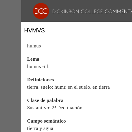
HVMVS
humus
Lema
humus -ī f.
Definiciones
tierra, suelo; humī: en el suelo, en tierra
Clase de palabra
Sustantivo: 2ª Declinación
Campo semántico
tierra y agua