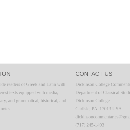
ION
CONTACT US
ide readers of Greek and Latin with
Dickinson College Commenta
terest texts equipped with media,
Department of Classical Stud
ary, and grammatical, historical, and
Dickinson College
c notes.
Carlisle, PA 17013 USA
dickinsoncommentaries@gma
(717) 245-1493