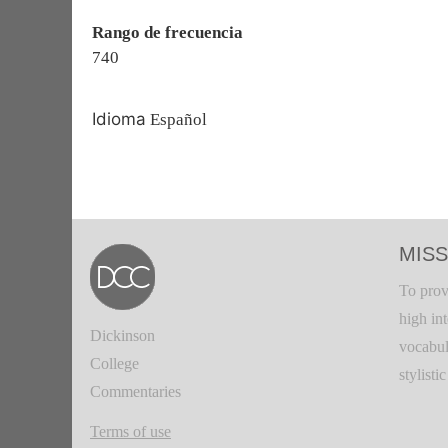
Rango de frecuencia
740
Idioma
Español
MISS
To prov
high in
Dickinson
vocabul
College
stylisti
Commentaries
Terms of use