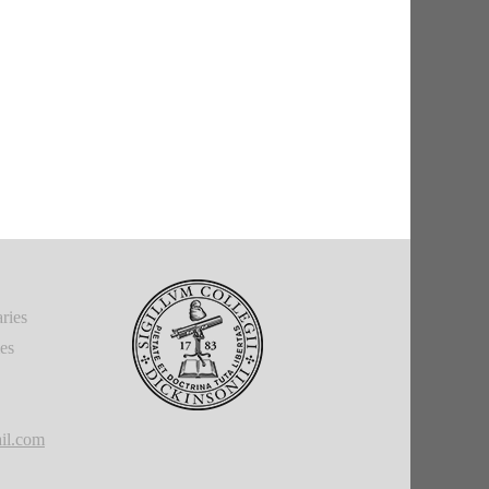
ries
ies
il.com