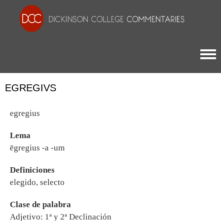
Togg
EGREGIVS
egregius
Lema
ēgregius -a -um
Definiciones
elegido, selecto
Clase de palabra
Adjetivo: 1ª y 2ª Declinación