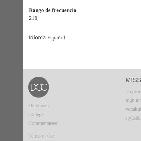
Rango de frecuencia
218
Idioma
Español
MISS
To prov
high in
Dickinson
vocabul
College
stylisti
Commentaries
Terms of use