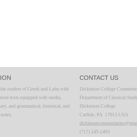
ION
CONTACT US
ide readers of Greek and Latin with
Dickinson College Commenta
terest texts equipped with media,
Department of Classical Stud
ary, and grammatical, historical, and
Dickinson College
c notes.
Carlisle, PA 17013 USA
dickinsoncommentaries@gma
(717) 245-1493