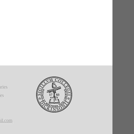
ries
ies
il.com