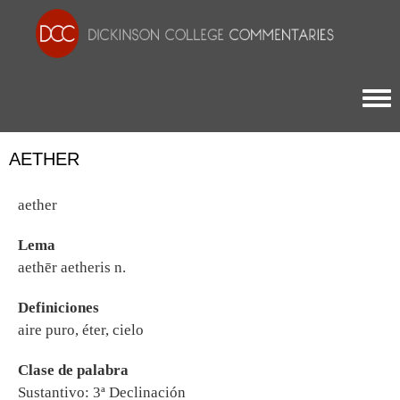
Togg
AETHER
aether
Lema
aethēr aetheris n.
Definiciones
aire puro, éter, cielo
Clase de palabra
Sustantivo: 3ª Declinación