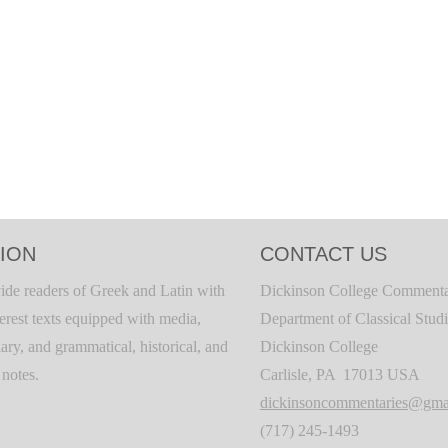
ION
CONTACT US
ide readers of Greek and Latin with
Dickinson College Commenta
terest texts equipped with media,
Department of Classical Stud
ary, and grammatical, historical, and
Dickinson College
c notes.
Carlisle, PA 17013 USA
dickinsoncommentaries@gma
(717) 245-1493