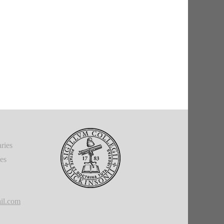
ries
ies
il.com