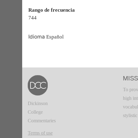
Rango de frecuencia
744
Idioma
Español
MISS
To prov
high in
Dickinson
vocabul
College
stylisti
Commentaries
Terms of use