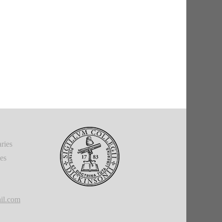
ries
ies
il.com