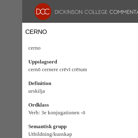
CERNO
cerno
Uppslagsord
cernō cernere crēvī crētum
Definition
urskilja
Ordklass
Verb: 3e konjugationen -ō
Semantisk grupp
Utbildning/kunskap