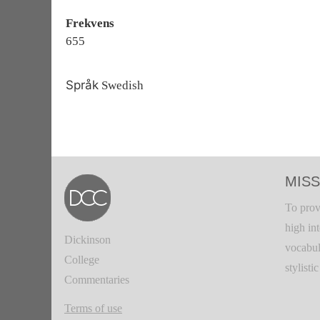
Frekvens
655
Språk
Swedish
MISS
To prov
high in
Dickinson
vocabul
College
stylisti
Commentaries
Terms of use