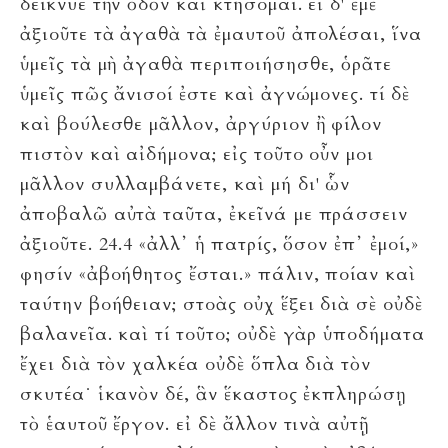
δείκνυε τὴν ὁδὸν καὶ κτήσομαι. εἰ δ' ἐμὲ
ἀξιοῦτε τὰ ἀγαθὰ τὰ ἐμαυτοῦ ἀπολέσαι, ἵνα
ὑμεῖς τὰ μὴ ἀγαθὰ περιποιήσησθε, ὁρᾶτε
ὑμεῖς πῶς ἄνισοί ἐστε καὶ ἀγνώμονες. τί δὲ
καὶ βούλεσθε μᾶλλον, ἀργύριον ἢ φίλον
πιστὸν καὶ αἰδήμονα; εἰς τοῦτο οὖν μοι
μᾶλλον συλλαμβάνετε, καὶ μή δι' ὧν
ἀποβαλῶ αὐτὰ ταῦτα, ἐκεῖνά με πράσσειν
ἀξιοῦτε. 24.4 «ἀλλ᾽ ἡ πατρίς, ὅσον ἐπ᾽ ἐμοί,»
φησίν «ἀβοήθητος ἔσται.» πάλιν, ποίαν καὶ
ταύτην βοήθειαν; στοὰς οὐχ ἕξει διὰ σὲ οὐδὲ
βαλανεῖα. καὶ τί τοῦτο; οὐδὲ γὰρ ὑποδήματα
ἔχει διὰ τὸν χαλκέα οὐδὲ ὅπλα διὰ τὸν
σκυτέα˙ ἱκανὸν δέ, ἃν ἕκαστος ἐκπληρώσῃ
τὸ ἑαυτοῦ ἔργον. εἰ δὲ ἄλλον τινὰ αὐτῇ