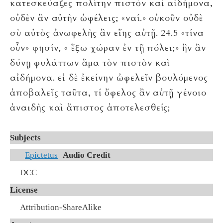
κατεσκεύαζες πολίτην πιστὸν καὶ αἰδήμονα,
οὐδὲν ἂν αὐτὴν ὠφέλεις; «ναί.» οὐκοῦν οὐδὲ
σὺ αὐτὸς ἀνωφελὴς ἂν εἴης αὐτῇ. 24.5 «τίνα
οὖν» φησίν, « ἕξω χώραν ἐν τῇ πόλει;» ἣν ἂν
δύνῃ φυλάττων ἅμα τὸν πιστὸν καὶ
αἰδήμονα. εἰ δὲ ἐκείνην ὠφελεῖν βουλόμενος
ἀποβαλεῖς ταῦτα, τί ὄφελος ἂν αὐτῇ γένοιο
ἀναιδὴς καὶ ἄπιστος ἀποτελεσθείς;
Subjects
Epictetus
Audio Credit
DCC
License
Attribution-ShareAlike