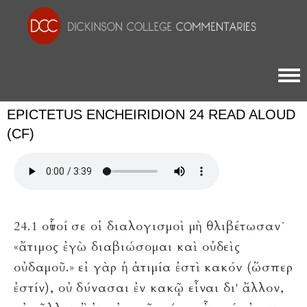
Togg
EPICTETUS ENCHEIRIDION 24 READ ALOUD
(CF)
24.1 οὗτοί σε οἱ διαλογισμοὶ μὴ θλιβέτωσαν˙
«ἄτιμος ἐγὼ διαβιώσομαι καὶ οὐδεὶς
οὐδαμοῦ.» εἰ γὰρ ἡ ἀτιμία ἐστὶ κακόν (ὥσπερ
ἐστίν), οὐ δύνασαι ἐν κακῷ εἶναι δι' ἄλλον,