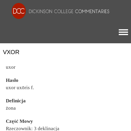
Togg
VXOR
uxor
Hasło
uxor uxōris f.
Definicja
żona
Część Mowy
Rzeczownik: 3 deklinacja