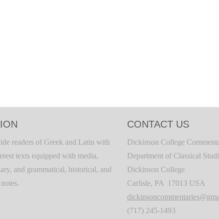
ION
CONTACT US
ide readers of Greek and Latin with
Dickinson College Commenta
terest texts equipped with media,
Department of Classical Stud
ary, and grammatical, historical, and
Dickinson College
c notes.
Carlisle, PA 17013 USA
dickinsoncommentaries@gma
(717) 245-1493