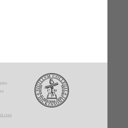
ries
ies
il.com