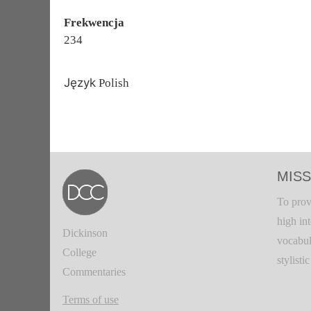
Frekwencja
234
Język
Polish
MISS
To prov
high in
Dickinson
vocabul
College
stylisti
Commentaries
Terms of use