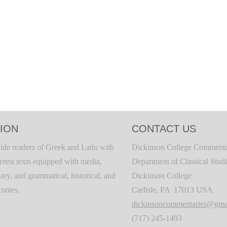
ION
CONTACT US
ide readers of Greek and Latin with
Dickinson College Commenta
terest texts equipped with media,
Department of Classical Stud
ary, and grammatical, historical, and
Dickinson College
c notes.
Carlisle, PA 17013 USA
dickinsoncommentaries@gma
(717) 245-1493