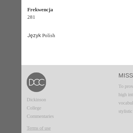
Frekwencja
281
Język
Polish
MISS
To prov
high in
Dickinson
vocabul
College
stylisti
Commentaries
Terms of use