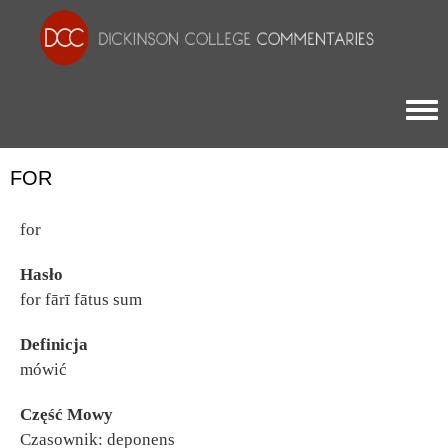
Togg
FOR
for
Hasło
for fārī fātus sum
Definicja
mówić
Część Mowy
Czasownik: deponens